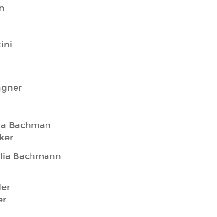
nn
ini
r
agner
ulia Bachman
ker
Julia Bachmann
ler
er